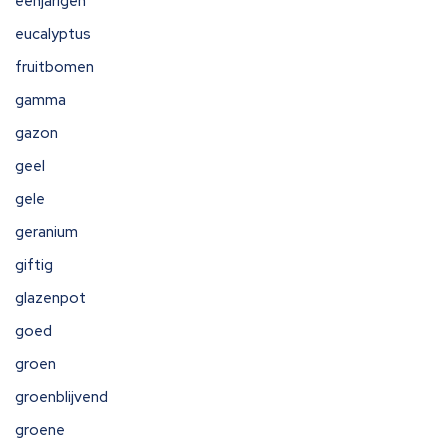
eenjarigen
eucalyptus
fruitbomen
gamma
gazon
geel
gele
geranium
giftig
glazenpot
goed
groen
groenblijvend
groene