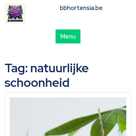
Skip
bbhortensia.be
to
content
Menu
Tag:
natuurlijke
schoonheid