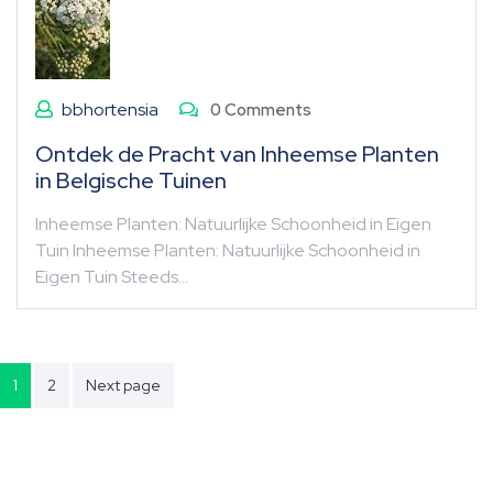
bbhortensia
0 Comments
Ontdek de Pracht van Inheemse Planten
in Belgische Tuinen
Inheemse Planten: Natuurlijke Schoonheid in Eigen
Tuin Inheemse Planten: Natuurlijke Schoonheid in
Eigen Tuin Steeds…
Berichten
1
2
Next page
paginering