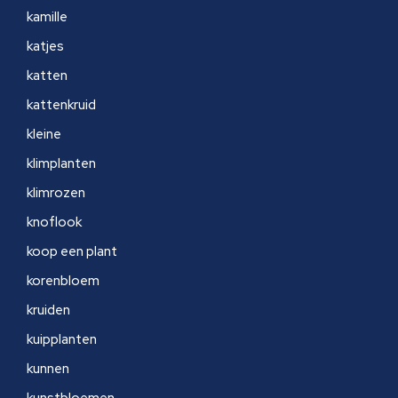
kamille
katjes
katten
kattenkruid
kleine
klimplanten
klimrozen
knoflook
koop een plant
korenbloem
kruiden
kuipplanten
kunnen
kunstbloemen