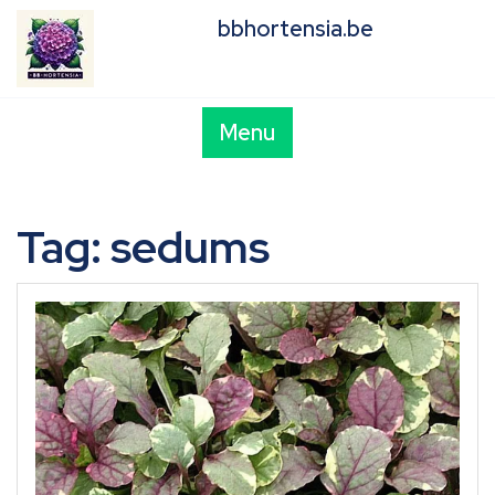
Skip
bbhortensia.be
to
content
Menu
Tag:
sedums