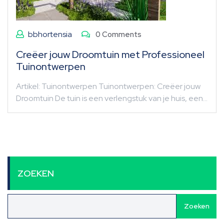
bbhortensia
0 Comments
Creëer jouw Droomtuin met Professioneel
Tuinontwerpen
Artikel: Tuinontwerpen Tuinontwerpen: Creëer jouw
Droomtuin De tuin is een verlengstuk van je huis, een…
ZOEKEN
Zoeken