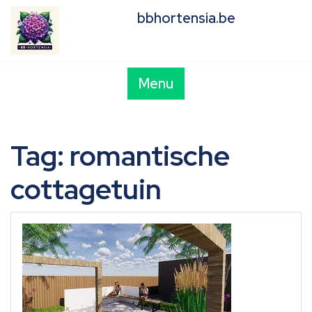
Skip
bbhortensia.be
to
content
Menu
Tag:
romantische
cottagetuin