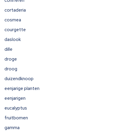
coniferen
cortaderia
cosmea
courgette
daslook
dille
droge
droog
duizendknoop
eenjarige planten
eenjarigen
eucalyptus
fruitbomen
gamma