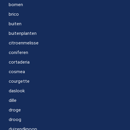
bomen
brico
buiten
buitenplanten
citroenmelisse
coniferen
cortaderia
cosmea
courgette
daslook
dille
droge
droog
duizendknoop