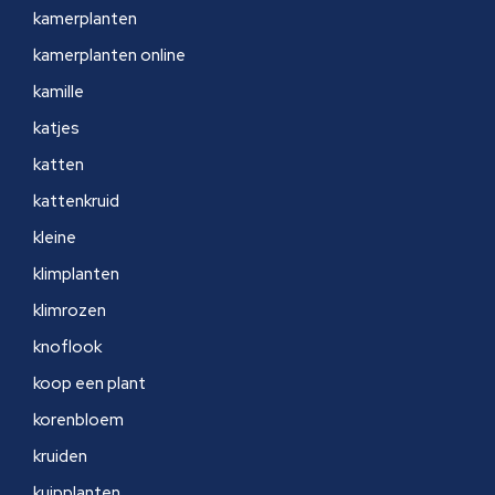
kamerplanten
kamerplanten online
kamille
katjes
katten
kattenkruid
kleine
klimplanten
klimrozen
knoflook
koop een plant
korenbloem
kruiden
kuipplanten