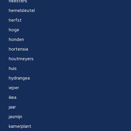
heesters
hemelsleutel
herfst
hoge
honden
hortensia
houtmeyers
huis
hydrangea
ieper
ikea
jaar
jasmijn
kamerplant