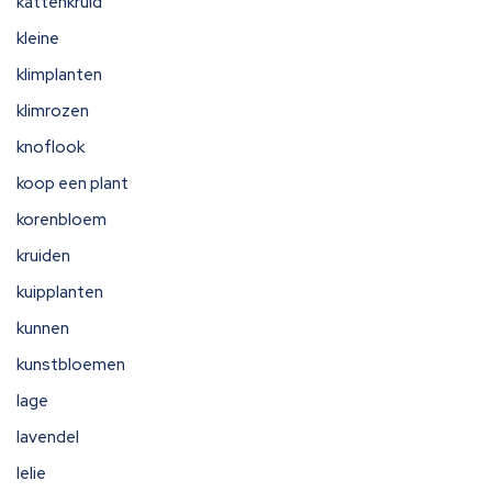
kattenkruid
kleine
klimplanten
klimrozen
knoflook
koop een plant
korenbloem
kruiden
kuipplanten
kunnen
kunstbloemen
lage
lavendel
lelie