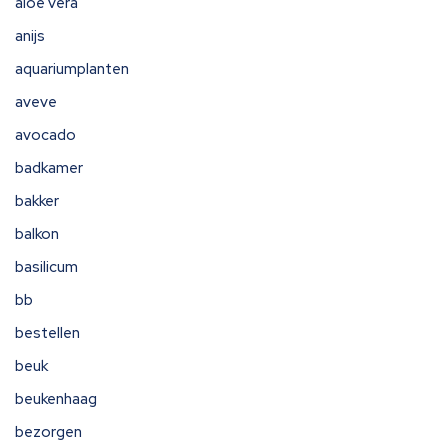
aloe vera
anijs
aquariumplanten
aveve
avocado
badkamer
bakker
balkon
basilicum
bb
bestellen
beuk
beukenhaag
bezorgen