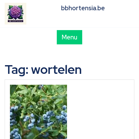
Skip
bbhortensia.be
to
content
Menu
Tag:
wortelen