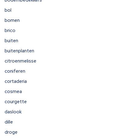
bodembedekkers
bol
bomen
brico
buiten
buitenplanten
citroenmelisse
coniferen
cortaderia
cosmea
courgette
daslook
dille
droge