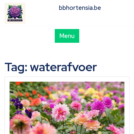
Skip
bbhortensia.be
to
content
Menu
Tag:
waterafvoer