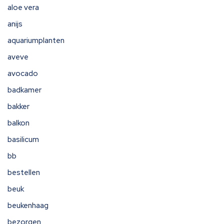
aloe vera
anijs
aquariumplanten
aveve
avocado
badkamer
bakker
balkon
basilicum
bb
bestellen
beuk
beukenhaag
bezorgen