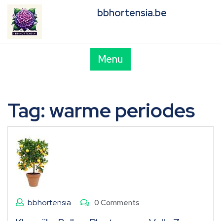
Skip
bbhortensia.be
to
content
Menu
Tag:
warme periodes
bbhortensia
0 Comments