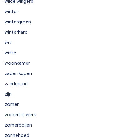
wilde wingerd
winter
wintergroen
winterhard
wit
witte
woonkamer
zaden kopen
zandgrond
zijn
zomer
zomerbloeiers
zomerbollen
zonnehoed