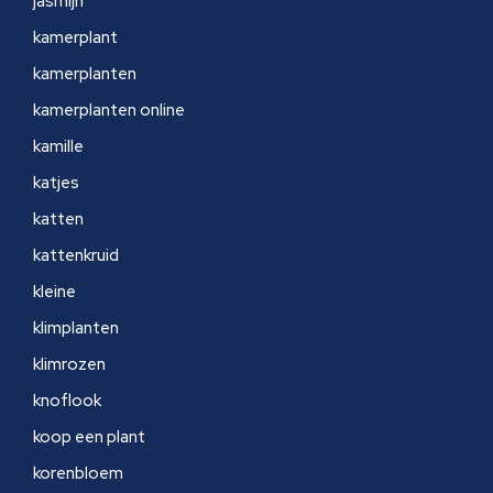
jasmijn
kamerplant
kamerplanten
kamerplanten online
kamille
katjes
katten
kattenkruid
kleine
klimplanten
klimrozen
knoflook
koop een plant
korenbloem