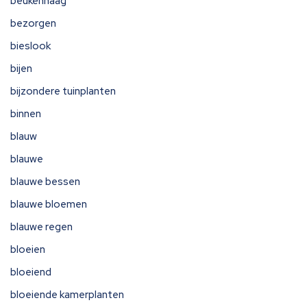
beukenhaag
bezorgen
bieslook
bijen
bijzondere tuinplanten
binnen
blauw
blauwe
blauwe bessen
blauwe bloemen
blauwe regen
bloeien
bloeiend
bloeiende kamerplanten