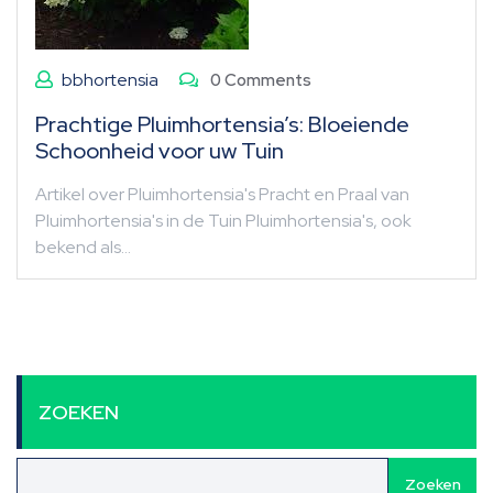
bbhortensia
0 Comments
Prachtige Pluimhortensia’s: Bloeiende
Schoonheid voor uw Tuin
Artikel over Pluimhortensia's Pracht en Praal van
Pluimhortensia's in de Tuin Pluimhortensia's, ook
bekend als…
ZOEKEN
Zoeken