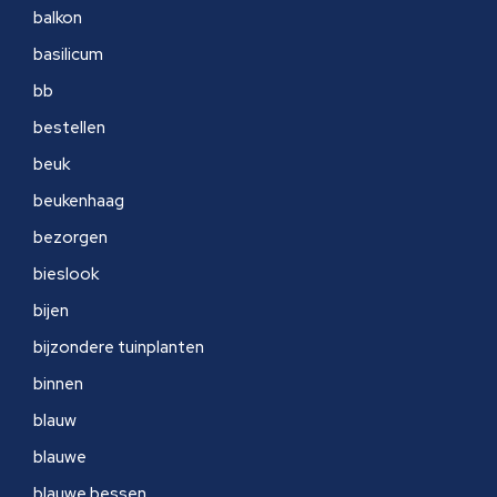
balkon
basilicum
bb
bestellen
beuk
beukenhaag
bezorgen
bieslook
bijen
bijzondere tuinplanten
binnen
blauw
blauwe
blauwe bessen