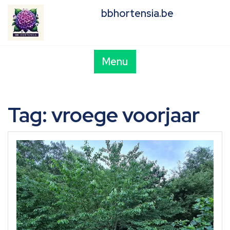
Skip
bbhortensia.be
to
content
Menu
Tag:
vroege voorjaar