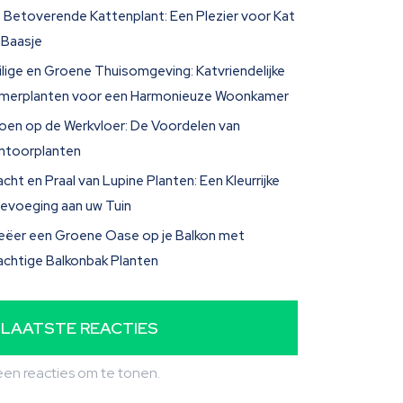
 Betoverende Kattenplant: Een Plezier voor Kat
 Baasje
ilige en Groene Thuisomgeving: Katvriendelijke
merplanten voor een Harmonieuze Woonkamer
oen op de Werkvloer: De Voordelen van
ntoorplanten
acht en Praal van Lupine Planten: Een Kleurrijke
evoeging aan uw Tuin
eëer een Groene Oase op je Balkon met
achtige Balkonbak Planten
LAATSTE REACTIES
en reacties om te tonen.