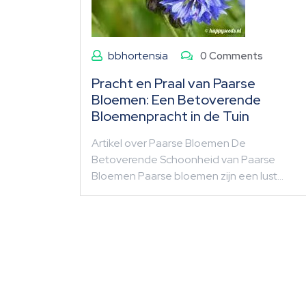
bbhortensia
0 Comments
Pracht en Praal van Paarse
Bloemen: Een Betoverende
Bloemenpracht in de Tuin
Artikel over Paarse Bloemen De
Betoverende Schoonheid van Paarse
Bloemen Paarse bloemen zijn een lust…