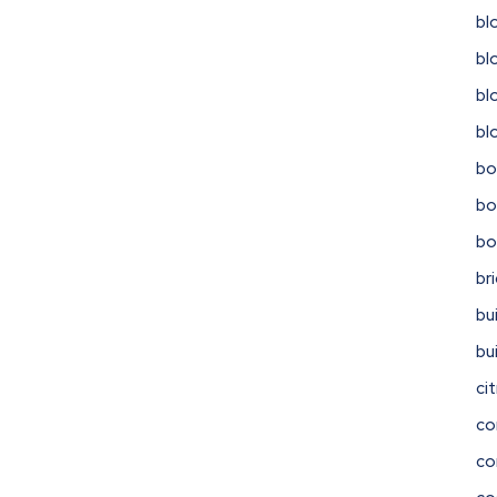
bl
bl
bl
bl
bo
bo
b
br
bu
bu
ci
co
co