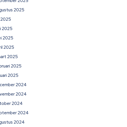
ptember 2025
gustus 2025
li 2025
ni 2025
i 2025
ril 2025
art 2025
bruari 2025
nuari 2025
cember 2024
vember 2024
tober 2024
ptember 2024
gustus 2024