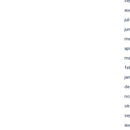
se
au
ju
ju
me
ap
ma
fe
ja
de
no
ok
se
au