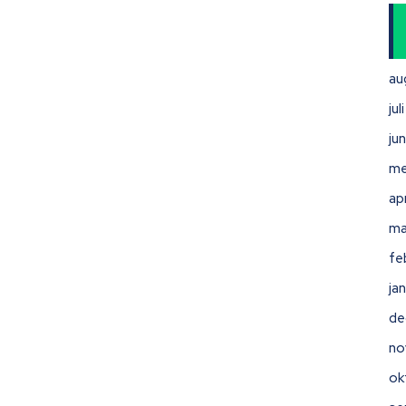
au
ju
ju
me
ap
ma
fe
ja
de
no
ok