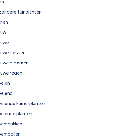
jen
jzondere tuinplanten
nnen
auw
auwe
auwe bessen
auwe bloemen
auwe regen
oeien
oeiend
oeiende kamerplanten
oeiende planten
oembakken
oembollen