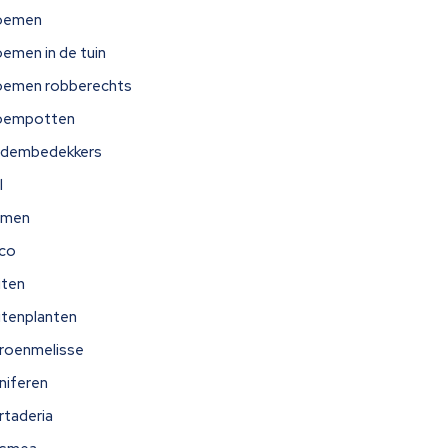
oemen
oemen in de tuin
oemen robberechts
oempotten
dembedekkers
l
omen
ico
iten
itenplanten
troenmelisse
niferen
rtaderia