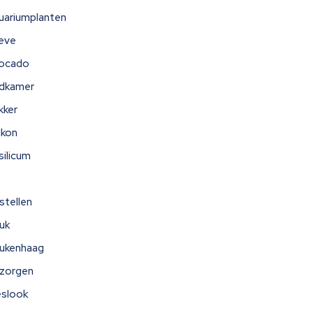
uariumplanten
eve
ocado
dkamer
kker
lkon
silicum
stellen
uk
ukenhaag
zorgen
eslook