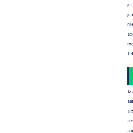
ju
ju
me
ap
ma
fe
12
aa
ald
al
ani