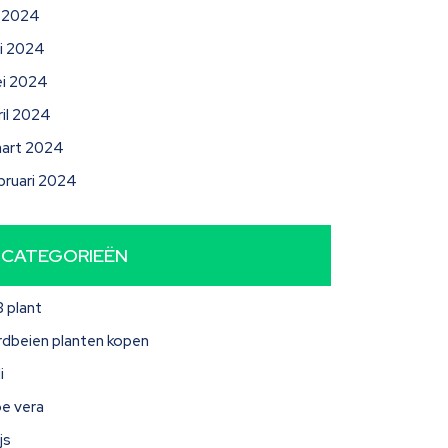
li 2024
ni 2024
i 2024
ril 2024
art 2024
bruari 2024
CATEGORIEËN
3 plant
rdbeien planten kopen
i
oe vera
js