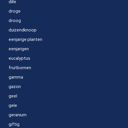
dille
droge
droog
duizendknoop
eenjarige planten
eenjarigen
eucalyptus
fruitbomen
gamma
gazon
geel
gele
geranium
giftig