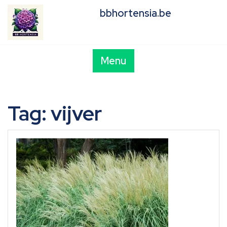
Skip
bbhortensia.be
to
content
Menu
Tag:
vijver