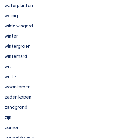
waterplanten
weinig
wilde wingerd
winter
wintergroen
winterhard
wit
witte
woonkamer
zaden kopen
zandgrond
zijn
zomer
zomerbloeiers