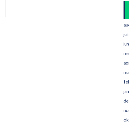
au
ju
ju
me
ap
ma
fe
ja
de
no
ok