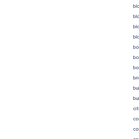
bl
bl
bl
bl
bo
bo
b
br
bu
bu
ci
co
co