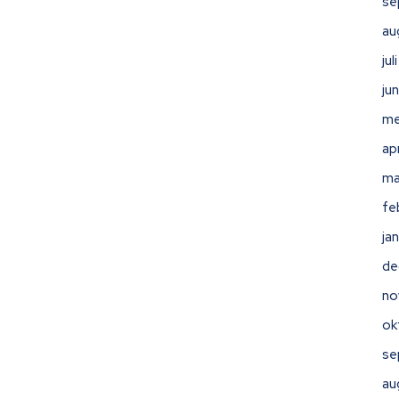
se
au
ju
ju
me
ap
ma
fe
ja
de
no
ok
se
au