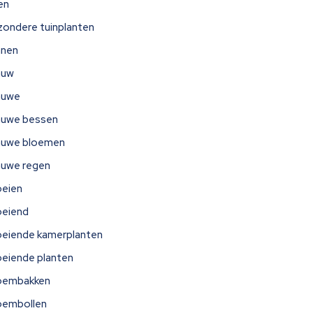
jen
jzondere tuinplanten
nnen
auw
auwe
auwe bessen
auwe bloemen
auwe regen
oeien
oeiend
oeiende kamerplanten
oeiende planten
oembakken
oembollen