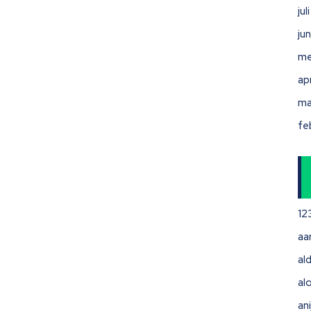
ju
ju
me
ap
ma
fe
12
aa
ald
al
ani