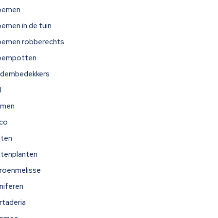
oemen
oemen in de tuin
oemen robberechts
oempotten
dembedekkers
l
omen
ico
iten
itenplanten
troenmelisse
niferen
rtaderia