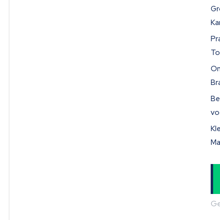
Gr
Ka
Pr
To
On
Br
Be
vo
Kl
Ma
Ge