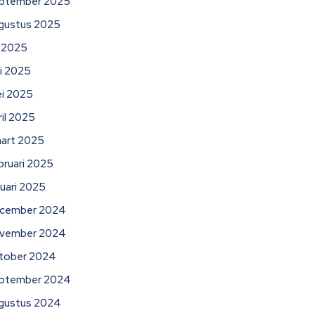
ptember 2025
gustus 2025
li 2025
ni 2025
i 2025
ril 2025
art 2025
bruari 2025
nuari 2025
cember 2024
vember 2024
tober 2024
ptember 2024
gustus 2024