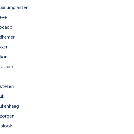
uariumplanten
eve
ocado
dkamer
kker
lkon
silicum
stellen
uk
ukenhaag
zorgen
eslook