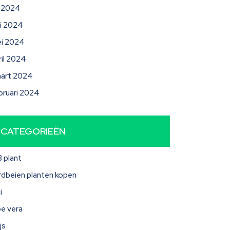
li 2024
ni 2024
i 2024
ril 2024
art 2024
bruari 2024
CATEGORIEËN
3 plant
rdbeien planten kopen
i
oe vera
js