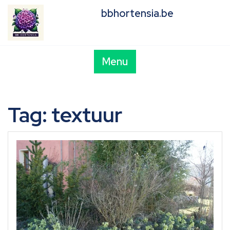
Skip
bbhortensia.be
to
content
Menu
Tag:
textuur