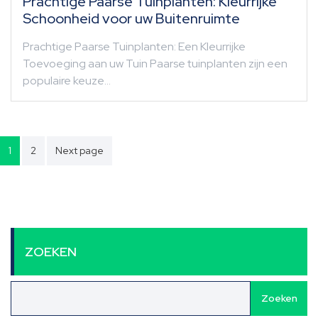
Prachtige Paarse Tuinplanten: Kleurrijke
Schoonheid voor uw Buitenruimte
Prachtige Paarse Tuinplanten: Een Kleurrijke
Toevoeging aan uw Tuin Paarse tuinplanten zijn een
populaire keuze…
Berichten
1
2
Next page
paginering
ZOEKEN
Zoeken