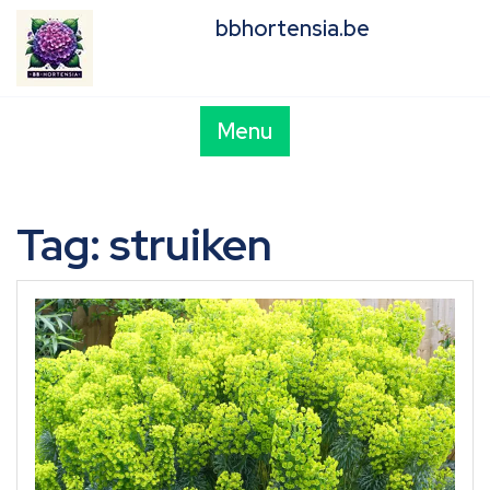
Skip
bbhortensia.be
to
content
Menu
Tag:
struiken