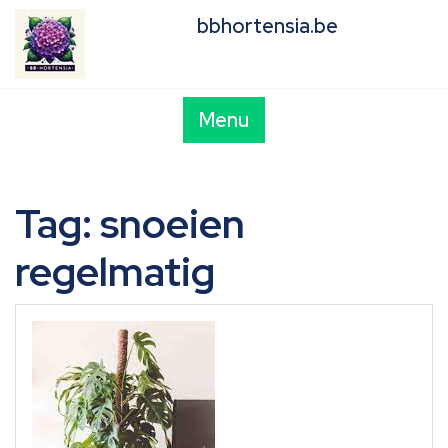
Skip
bbhortensia.be
to
content
Menu
Tag:
snoeien
regelmatig