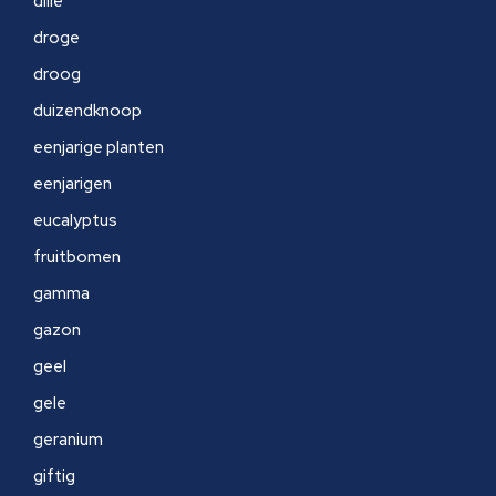
dille
droge
droog
duizendknoop
eenjarige planten
eenjarigen
eucalyptus
fruitbomen
gamma
gazon
geel
gele
geranium
giftig