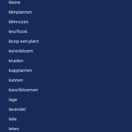
kleine
klimplanten
klimrozen
knoflook
koop een plant
korenbloem
kruiden
kuipplanten
kunnen
kunstbloemen
lage
lavendel
lelie
lelies