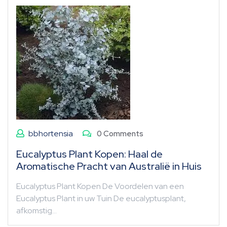
bbhortensia
0 Comments
Eucalyptus Plant Kopen: Haal de
Aromatische Pracht van Australië in Huis
Eucalyptus Plant Kopen De Voordelen van een
Eucalyptus Plant in uw Tuin De eucalyptusplant,
afkomstig…