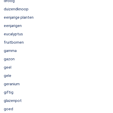
droog
duizendknoop
eenjarige planten
eenjarigen
eucalyptus
fruitbomen
gamma
gazon
geel
gele
geranium
giftig
glazenpot
goed