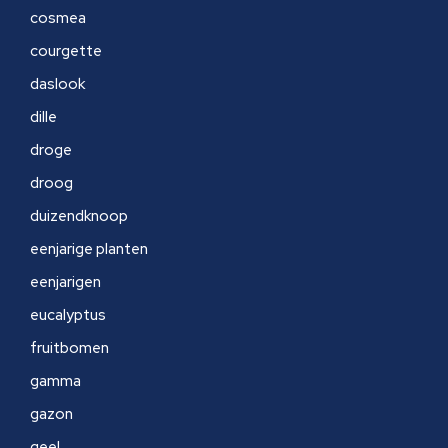
cosmea
courgette
daslook
dille
droge
droog
duizendknoop
eenjarige planten
eenjarigen
eucalyptus
fruitbomen
gamma
gazon
geel