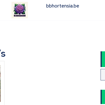
bbhortensia.be
’s