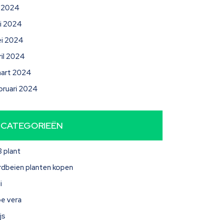
li 2024
ni 2024
i 2024
ril 2024
art 2024
bruari 2024
CATEGORIEËN
3 plant
rdbeien planten kopen
i
oe vera
js