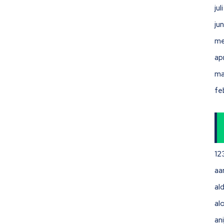
ju
ju
me
ap
ma
fe
12
aa
ald
al
ani