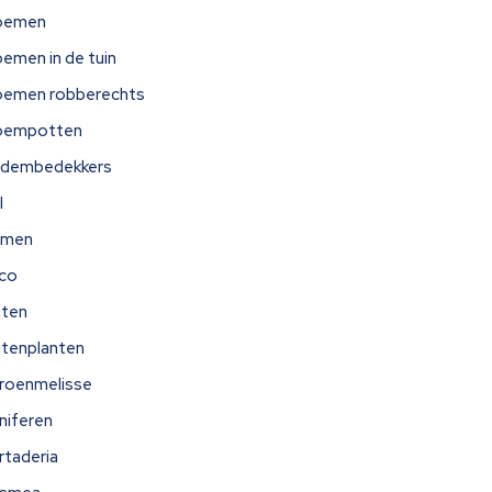
oemen
oemen in de tuin
oemen robberechts
oempotten
dembedekkers
l
omen
ico
iten
itenplanten
troenmelisse
niferen
rtaderia