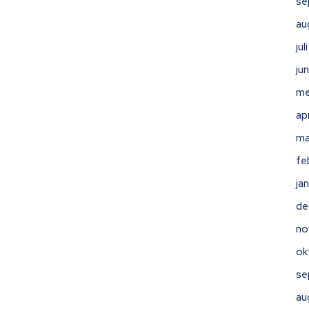
se
au
ju
ju
me
ap
ma
fe
ja
de
no
ok
se
au