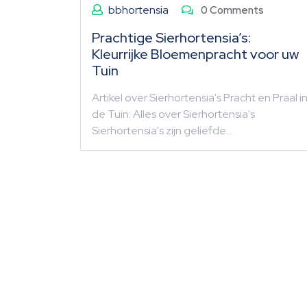
bbhortensia
0 Comments
Prachtige Sierhortensia’s:
Kleurrijke Bloemenpracht voor uw
Tuin
Artikel over Sierhortensia's Pracht en Praal i
de Tuin: Alles over Sierhortensia's
Sierhortensia's zijn geliefde…