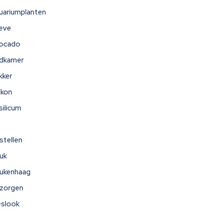
uariumplanten
eve
ocado
dkamer
kker
lkon
silicum
stellen
uk
ukenhaag
zorgen
eslook