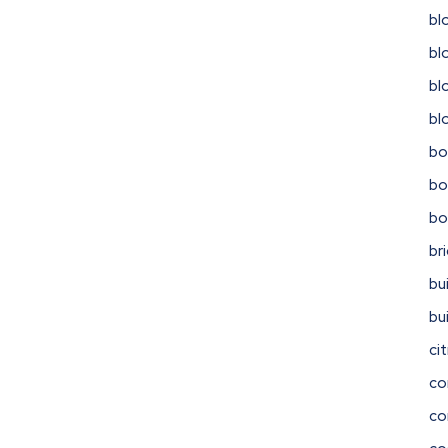
bl
bl
bl
bl
bo
bo
b
br
bu
bu
ci
co
co