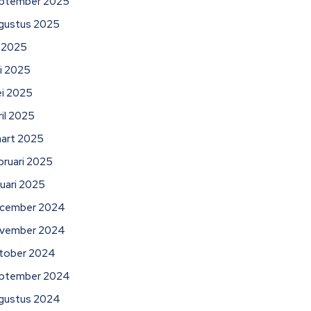
ptember 2025
gustus 2025
li 2025
ni 2025
i 2025
ril 2025
art 2025
bruari 2025
nuari 2025
cember 2024
vember 2024
tober 2024
ptember 2024
gustus 2024