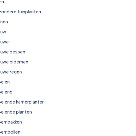
jen
jzondere tuinplanten
nnen
auw
auwe
auwe bessen
auwe bloemen
auwe regen
oeien
oeiend
oeiende kamerplanten
oeiende planten
oembakken
oembollen