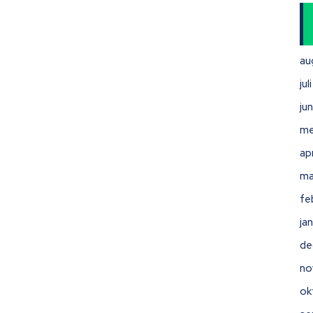
au
ju
ju
me
ap
ma
fe
ja
de
no
ok