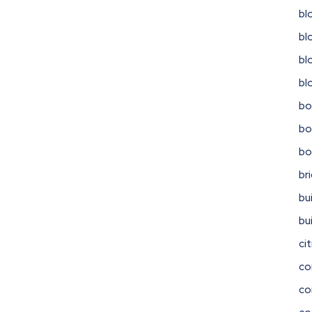
bl
bl
bl
bl
bo
bo
b
br
bu
bu
ci
co
co