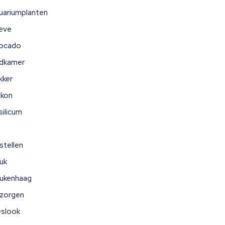
uariumplanten
eve
ocado
dkamer
kker
lkon
silicum
stellen
uk
ukenhaag
zorgen
eslook