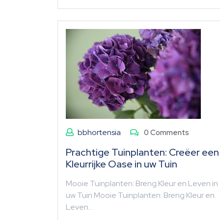
bbhortensia
0 Comments
Prachtige Tuinplanten: Creëer een
Kleurrijke Oase in uw Tuin
Mooie Tuinplanten: Breng Kleur en Leven in
uw Tuin Mooie Tuinplanten: Breng Kleur en
Leven…