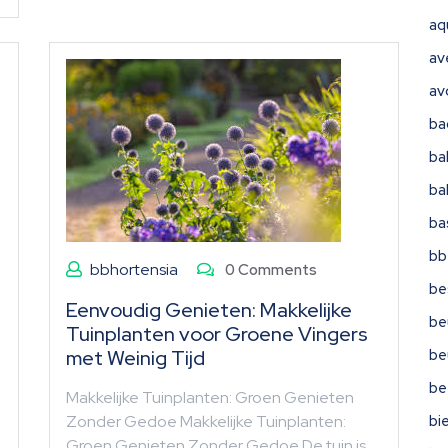
aq
av
av
ba
ba
ba
ba
bb
bbhortensia
0 Comments
be
Eenvoudig Genieten: Makkelijke
be
Tuinplanten voor Groene Vingers
met Weinig Tijd
be
be
Makkelijke Tuinplanten: Groen Genieten
Zonder Gedoe Makkelijke Tuinplanten:
bi
Groen Genieten Zonder Gedoe De tuin is…