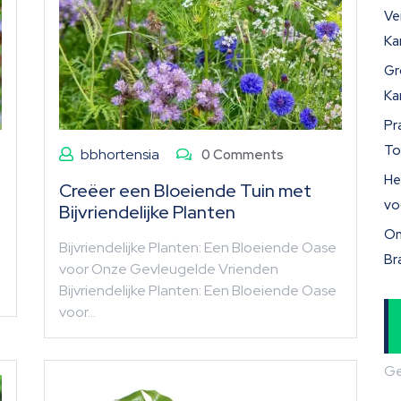
Ve
Ka
Gr
Ka
Pr
To
bbhortensia
0 Comments
He
Creëer een Bloeiende Tuin met
vo
Bijvriendelijke Planten
On
Bijvriendelijke Planten: Een Bloeiende Oase
Br
voor Onze Gevleugelde Vrienden
Bijvriendelijke Planten: Een Bloeiende Oase
voor…
Ge