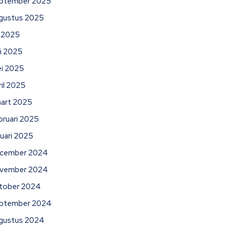
ptember 2025
gustus 2025
li 2025
ni 2025
i 2025
ril 2025
art 2025
bruari 2025
nuari 2025
cember 2024
vember 2024
tober 2024
ptember 2024
gustus 2024