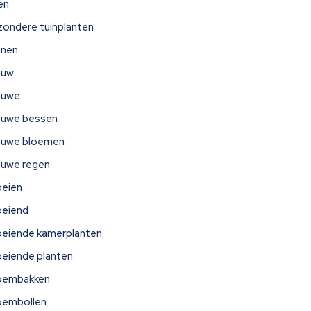
jen
jzondere tuinplanten
nnen
auw
auwe
auwe bessen
auwe bloemen
auwe regen
oeien
oeiend
oeiende kamerplanten
oeiende planten
oembakken
oembollen