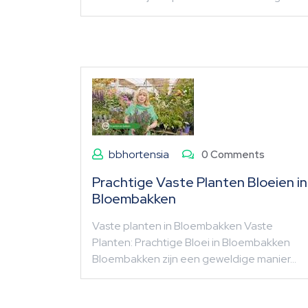
bbhortensia
0 Comments
Prachtige Vaste Planten Bloeien in
Bloembakken
Vaste planten in Bloembakken Vaste
Planten: Prachtige Bloei in Bloembakken
Bloembakken zijn een geweldige manier…