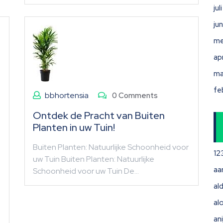
ju
ju
me
ap
ma
fe
bbhortensia
0 Comments
Ontdek de Pracht van Buiten
Planten in uw Tuin!
Buiten Planten: Natuurlijke Schoonheid voor
12
uw Tuin Buiten Planten: Natuurlijke
aa
Schoonheid voor uw Tuin De…
ald
al
ani