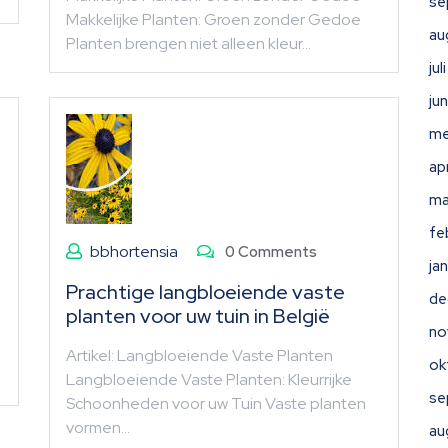
se
Makkelijke Planten: Groen zonder Gedoe
au
Planten brengen niet alleen kleur…
ju
ju
me
ap
ma
fe
bbhortensia
0 Comments
ja
Prachtige langbloeiende vaste
de
planten voor uw tuin in België
no
Artikel: Langbloeiende Vaste Planten
ok
Langbloeiende Vaste Planten: Kleurrijke
se
Schoonheden voor uw Tuin Vaste planten
vormen…
au