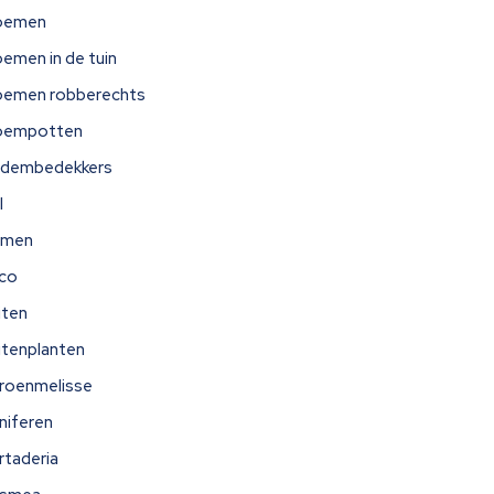
oemen
oemen in de tuin
oemen robberechts
oempotten
dembedekkers
l
omen
ico
iten
itenplanten
troenmelisse
niferen
rtaderia