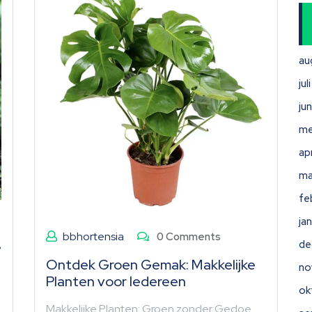
au
ju
ju
me
ap
ma
fe
ja
bbhortensia
0 Comments
de
e
Ontdek Groen Gemak: Makkelijke
no
Planten voor Iedereen
ok
Makkelijke Planten: Groen zonder Gedoe