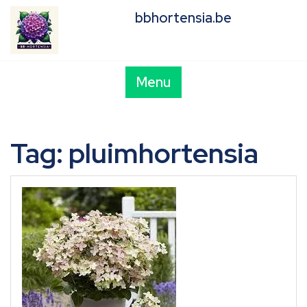
Skip
bbhortensia.be
to
content
Menu
Tag:
pluimhortensia