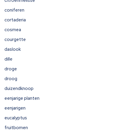
citroenmelisse
coniferen
cortaderia
cosmea
courgette
daslook
dille
droge
droog
duizendknoop
eenjarige planten
eenjarigen
eucalyptus
fruitbomen