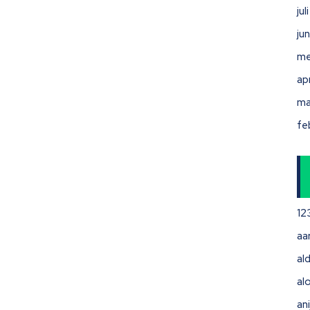
ju
ju
me
ap
ma
fe
12
aa
ald
al
ani