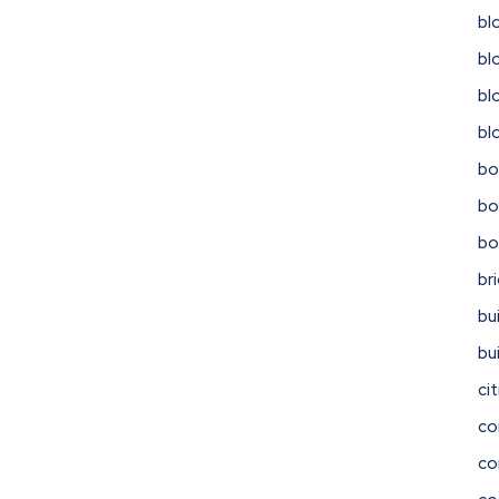
bl
bl
bl
bl
bo
bo
b
br
bu
bu
ci
co
co