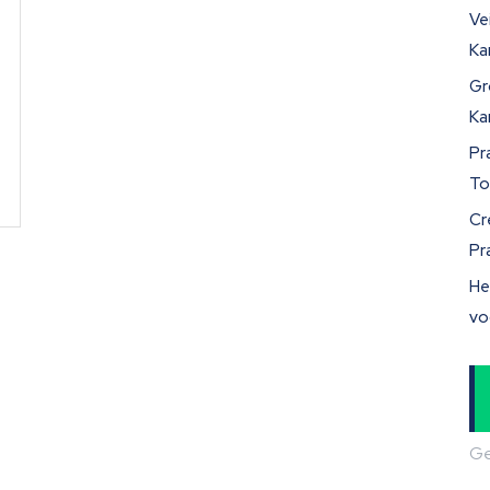
Ve
Ka
Gr
Ka
Pr
To
Cr
Pr
He
vo
Ge