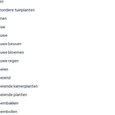
jen
jzondere tuinplanten
nnen
auw
auwe
auwe bessen
auwe bloemen
auwe regen
oeien
oeiend
oeiende kamerplanten
oeiende planten
oembakken
oembollen