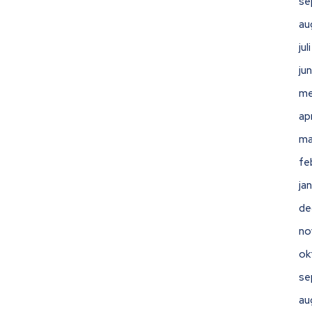
se
au
ju
ju
me
ap
ma
fe
ja
de
no
ok
se
au