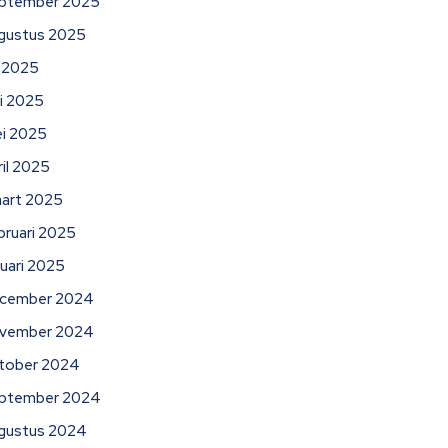
ptember 2025
gustus 2025
li 2025
ni 2025
i 2025
ril 2025
art 2025
bruari 2025
nuari 2025
cember 2024
vember 2024
tober 2024
ptember 2024
gustus 2024