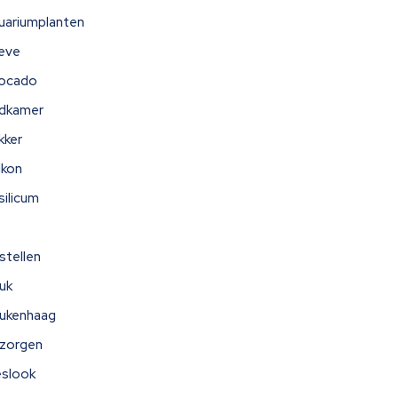
uariumplanten
eve
ocado
dkamer
kker
lkon
silicum
stellen
uk
ukenhaag
zorgen
eslook