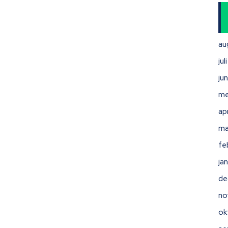
au
ju
ju
me
ap
ma
fe
ja
de
no
ok