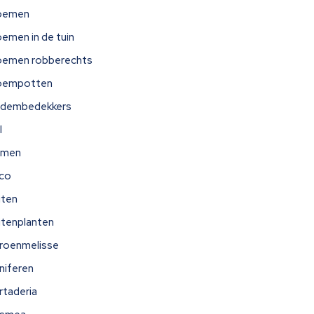
oemen
oemen in de tuin
oemen robberechts
oempotten
dembedekkers
l
omen
ico
iten
itenplanten
troenmelisse
niferen
rtaderia