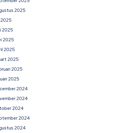
ptember 2025
gustus 2025
li 2025
ni 2025
i 2025
ril 2025
art 2025
bruari 2025
nuari 2025
cember 2024
vember 2024
tober 2024
ptember 2024
gustus 2024