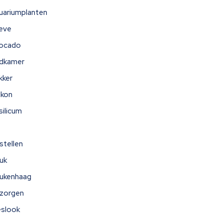
uariumplanten
eve
ocado
dkamer
kker
lkon
silicum
stellen
uk
ukenhaag
zorgen
eslook