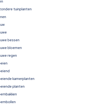
jen
jzondere tuinplanten
nnen
auw
auwe
auwe bessen
auwe bloemen
auwe regen
oeien
oeiend
oeiende kamerplanten
oeiende planten
oembakken
oembollen