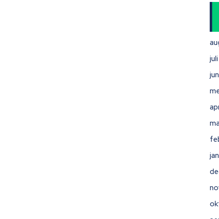
au
ju
ju
me
ap
ma
fe
ja
de
no
ok