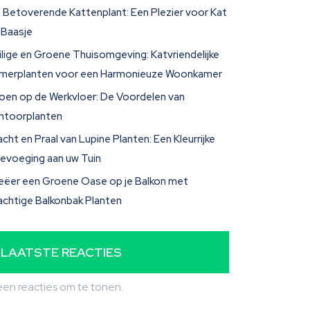
 Betoverende Kattenplant: Een Plezier voor Kat
 Baasje
ilige en Groene Thuisomgeving: Katvriendelijke
merplanten voor een Harmonieuze Woonkamer
oen op de Werkvloer: De Voordelen van
ntoorplanten
acht en Praal van Lupine Planten: Een Kleurrijke
evoeging aan uw Tuin
eëer een Groene Oase op je Balkon met
achtige Balkonbak Planten
LAATSTE REACTIES
en reacties om te tonen.