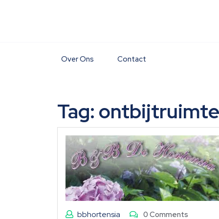
Skip
to
content
Over Ons
Contact
Tag:
ontbijtruimt
bbhortensia
0 Comments