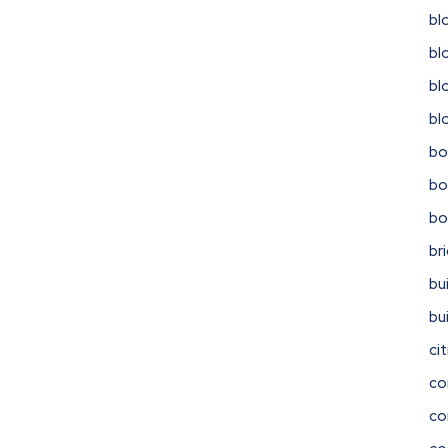
bl
bl
bl
bl
bo
bo
b
br
bu
bu
ci
co
co