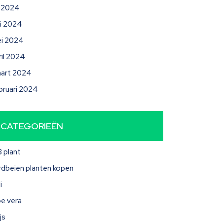
li 2024
ni 2024
i 2024
ril 2024
art 2024
bruari 2024
CATEGORIEËN
3 plant
rdbeien planten kopen
i
oe vera
js