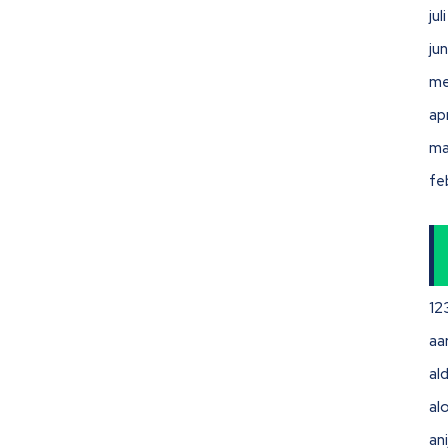
ju
ju
me
ap
ma
fe
12
aa
ald
al
ani