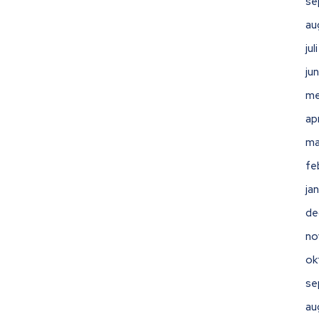
se
au
ju
ju
me
ap
ma
fe
ja
de
no
ok
se
au