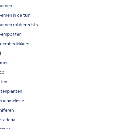
oemen
oemen in de tuin
oemen robberechts
oempotten
dembedekkers
l
omen
ico
iten
itenplanten
troenmelisse
niferen
rtaderia