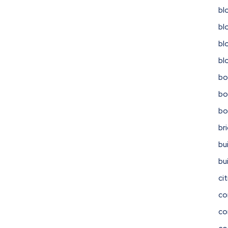
bl
bl
bl
bl
bo
bo
b
br
bu
bu
ci
co
co