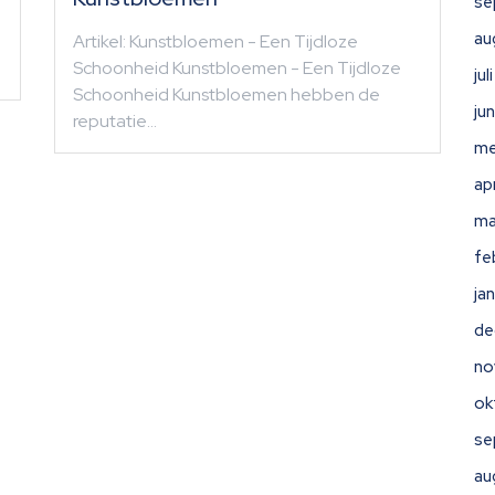
se
au
Artikel: Kunstbloemen - Een Tijdloze
Schoonheid Kunstbloemen - Een Tijdloze
ju
Schoonheid Kunstbloemen hebben de
ju
reputatie…
me
ap
ma
fe
ja
de
no
ok
se
au