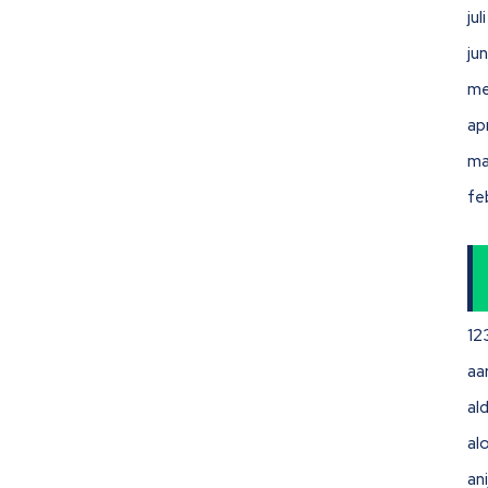
ju
ju
me
ap
ma
fe
12
aa
ald
al
ani