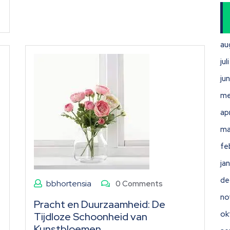
au
ju
ju
me
ap
ma
fe
ja
de
bbhortensia
0 Comments
no
Pracht en Duurzaamheid: De
ok
Tijdloze Schoonheid van
Kunstbloemen