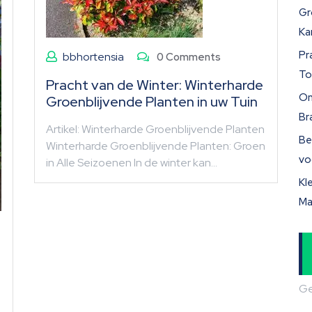
Gr
Ka
Pr
bbhortensia
0 Comments
To
Pracht van de Winter: Winterharde
On
Groenblijvende Planten in uw Tuin
Br
Artikel: Winterharde Groenblijvende Planten
Be
Winterharde Groenblijvende Planten: Groen
vo
in Alle Seizoenen In de winter kan…
Kl
Ma
Ge