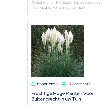
Artikel: Plant in Pot Buiten De Voordelen van
Een Plant in Pot Buiten Een plant…
bbhortensia
0 Comments
Prachtige Hoge Planten Voor
Buitenpracht in uw Tuin