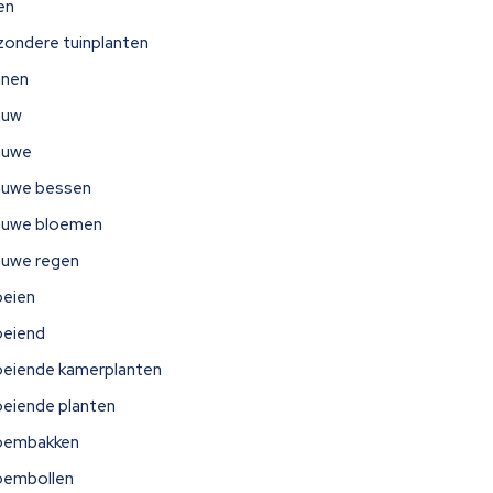
jen
jzondere tuinplanten
nnen
auw
auwe
auwe bessen
auwe bloemen
auwe regen
oeien
oeiend
oeiende kamerplanten
oeiende planten
oembakken
oembollen