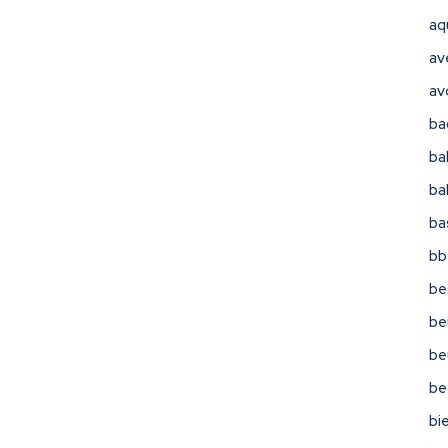
aq
av
av
ba
ba
ba
ba
bb
be
be
be
be
bi