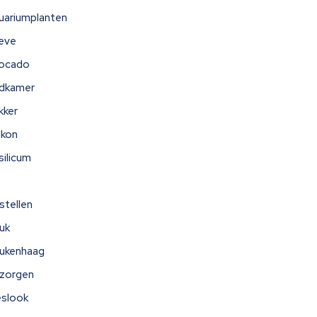
uariumplanten
eve
ocado
dkamer
kker
lkon
silicum
stellen
uk
ukenhaag
zorgen
eslook