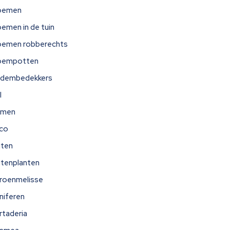
oemen
oemen in de tuin
oemen robberechts
oempotten
dembedekkers
l
omen
ico
iten
itenplanten
troenmelisse
niferen
rtaderia