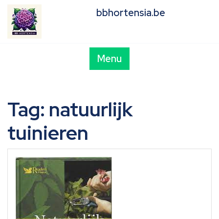
Skip
bbhortensia.be
to
content
Menu
Tag:
natuurlijk
tuinieren