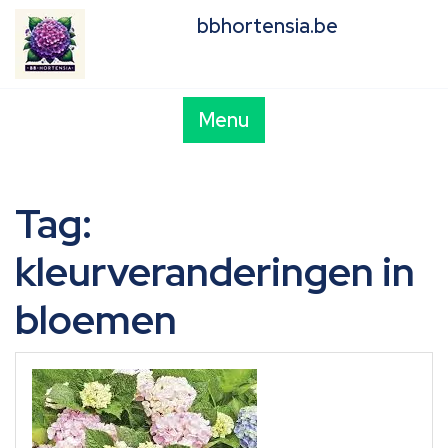
Skip
bbhortensia.be
to
content
Menu
Tag:
kleurveranderingen in
bloemen