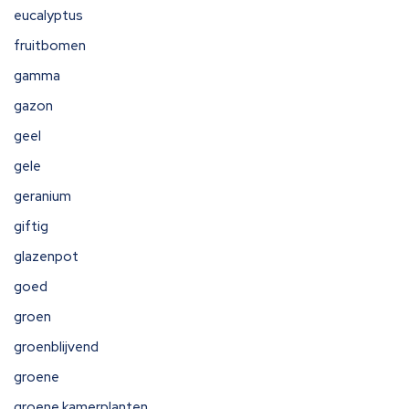
eucalyptus
fruitbomen
gamma
gazon
geel
gele
geranium
giftig
glazenpot
goed
groen
groenblijvend
groene
groene kamerplanten