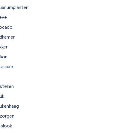
uariumplanten
eve
ocado
dkamer
kker
lkon
silicum
stellen
uk
ukenhaag
zorgen
eslook