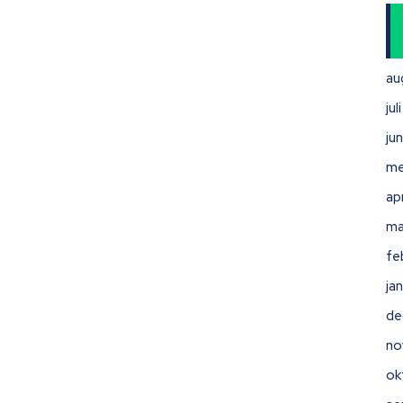
au
ju
ju
me
ap
ma
fe
ja
de
no
ok