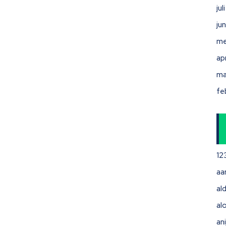
ju
ju
me
ap
ma
fe
12
aa
ald
al
ani