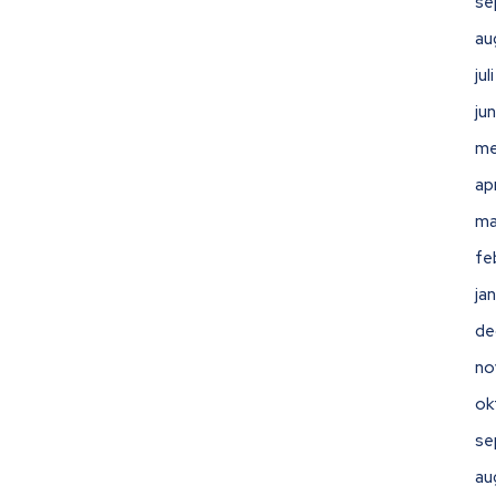
se
au
ju
ju
me
ap
ma
fe
ja
de
no
ok
se
au