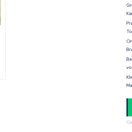
Gr
Ka
Pr
To
On
Br
Be
vo
Kl
Ma
Ge