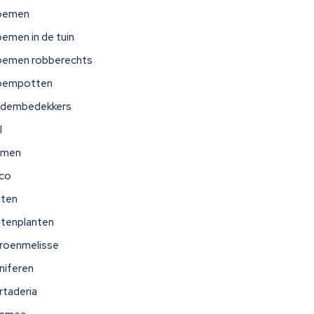
oemen
oemen in de tuin
oemen robberechts
oempotten
dembedekkers
l
omen
ico
iten
itenplanten
troenmelisse
niferen
rtaderia