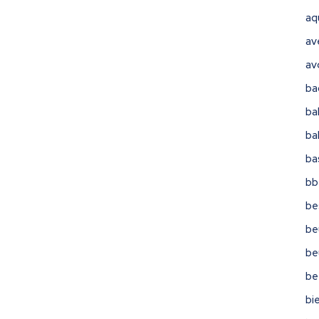
aq
av
av
ba
ba
ba
ba
bb
be
be
be
be
bi