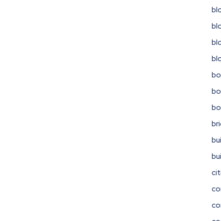
bl
bl
bl
bl
bo
bo
b
br
bu
bu
ci
co
co