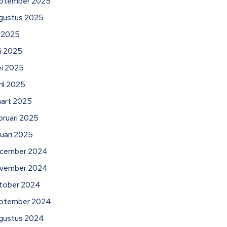
ptember 2025
gustus 2025
li 2025
ni 2025
i 2025
ril 2025
art 2025
bruari 2025
nuari 2025
cember 2024
vember 2024
tober 2024
ptember 2024
gustus 2024