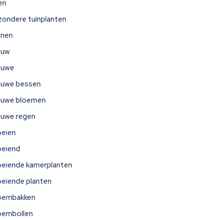
jen
jzondere tuinplanten
nnen
auw
auwe
auwe bessen
auwe bloemen
auwe regen
oeien
oeiend
oeiende kamerplanten
oeiende planten
oembakken
oembollen