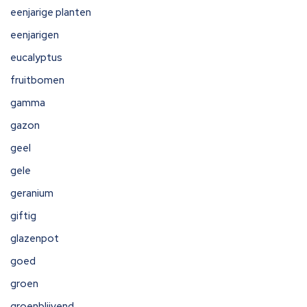
eenjarige planten
eenjarigen
eucalyptus
fruitbomen
gamma
gazon
geel
gele
geranium
giftig
glazenpot
goed
groen
groenblijvend