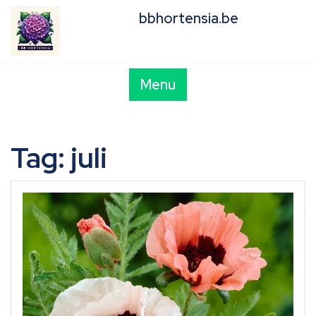
Skip
bbhortensia.be
to
content
Menu
Tag:
juli