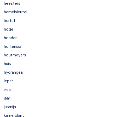
heesters
hemelsleutel
herfst
hoge
honden
hortensia
houtmeyers
huis
hydrangea
ieper
ikea
jaar
jasmijn
kamerplant