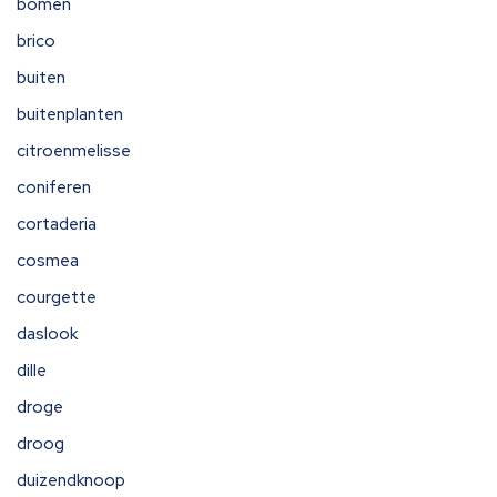
bomen
brico
buiten
buitenplanten
citroenmelisse
coniferen
cortaderia
cosmea
courgette
daslook
dille
droge
droog
duizendknoop