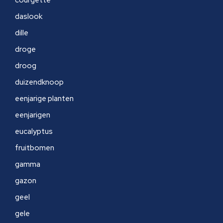
courgette
daslook
dille
droge
droog
duizendknoop
eenjarige planten
eenjarigen
eucalyptus
fruitbomen
gamma
gazon
geel
gele