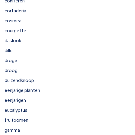
coniferen
cortaderia
cosmea
courgette
daslook
dille
droge
droog
duizendknoop
eenjarige planten
eenjarigen
eucalyptus
fruitbomen
gamma