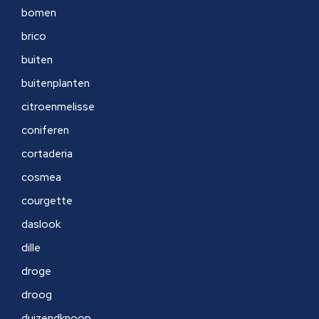
bomen
brico
buiten
buitenplanten
citroenmelisse
coniferen
cortaderia
cosmea
courgette
daslook
dille
droge
droog
duizendknoop