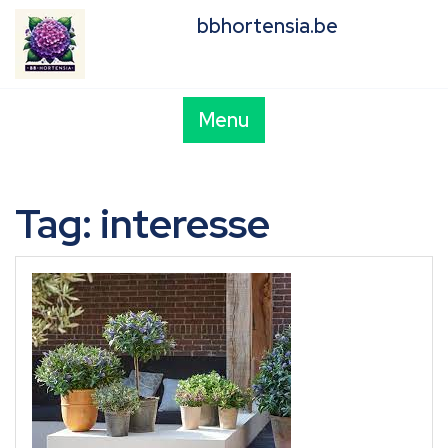
Skip
bbhortensia.be
to
content
Menu
Tag:
interesse