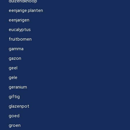
duizendknoop
eenjarige planten
eenjarigen
eucalyptus
fruitbomen
gamma
gazon
geel
gele
geranium
giftig
glazenpot
goed
groen