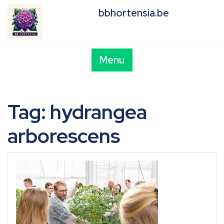
Skip
bbhortensia.be
to
content
Menu
Tag:
hydrangea
arborescens