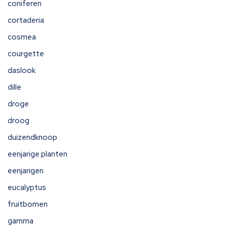
coniferen
cortaderia
cosmea
courgette
daslook
dille
droge
droog
duizendknoop
eenjarige planten
eenjarigen
eucalyptus
fruitbomen
gamma