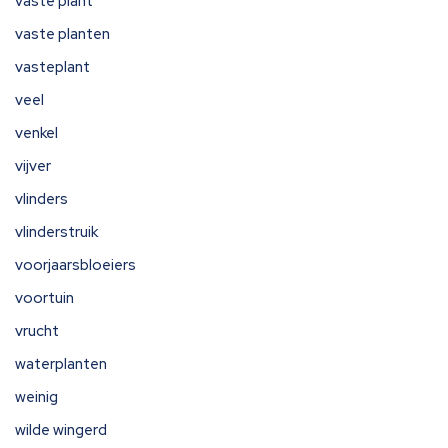
vaste plant
vaste planten
vasteplant
veel
venkel
vijver
vlinders
vlinderstruik
voorjaarsbloeiers
voortuin
vrucht
waterplanten
weinig
wilde wingerd