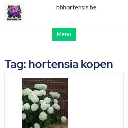
Skip
bbhortensia.be
to
content
Menu
Tag:
hortensia kopen