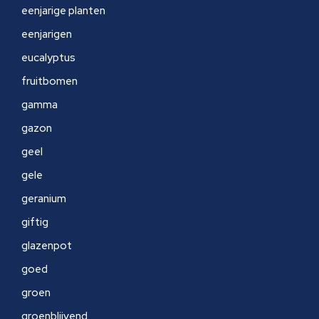
eenjarige planten
eenjarigen
eucalyptus
fruitbomen
gamma
gazon
geel
gele
geranium
giftig
glazenpot
goed
groen
groenblijvend