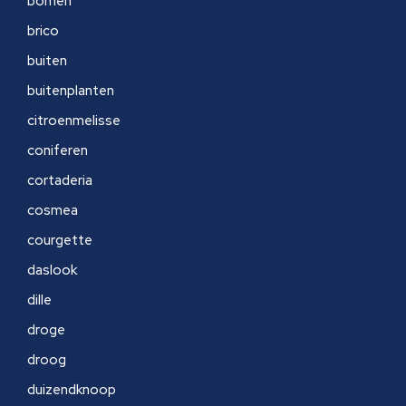
bomen
brico
buiten
buitenplanten
citroenmelisse
coniferen
cortaderia
cosmea
courgette
daslook
dille
droge
droog
duizendknoop