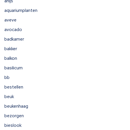
anijs
aquariumplanten
aveve
avocado
badkamer
bakker
balkon
basilicum
bb
bestellen
beuk
beukenhaag
bezorgen
bieslook