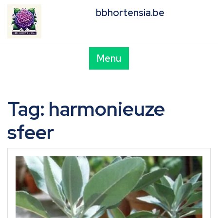
Skip
bbhortensia.be
to
content
Menu
Tag:
harmonieuze
sfeer