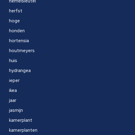
hemelsleutel
herfst
hoge
honden
hortensia
houtmeyers
huis
hydrangea
ieper
ikea
jaar
jasmijn
kamerplant
kamerplanten