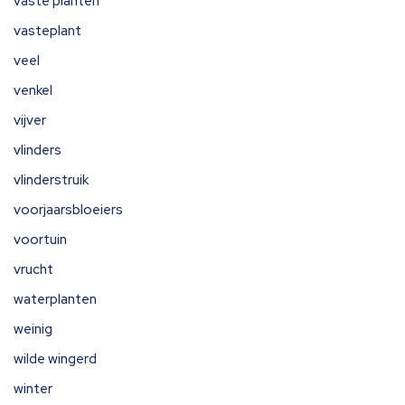
vaste planten
vasteplant
veel
venkel
vijver
vlinders
vlinderstruik
voorjaarsbloeiers
voortuin
vrucht
waterplanten
weinig
wilde wingerd
winter