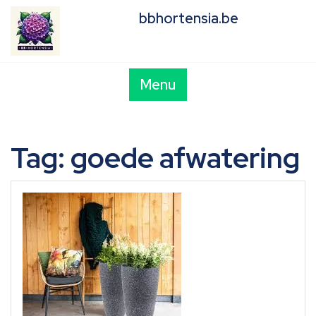
Skip
bbhortensia.be
to
content
Menu
Tag:
goede afwatering