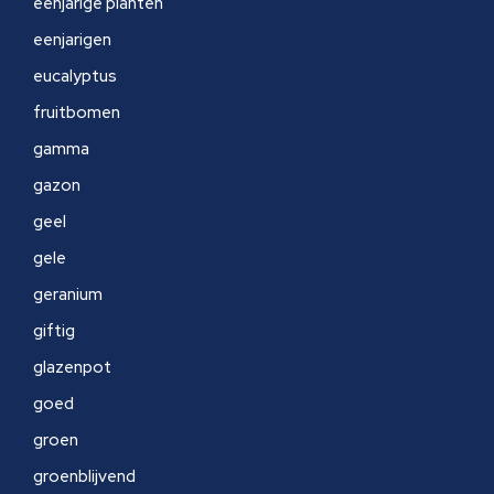
eenjarige planten
eenjarigen
eucalyptus
fruitbomen
gamma
gazon
geel
gele
geranium
giftig
glazenpot
goed
groen
groenblijvend