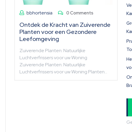
Ve
bbhortensia
0 Comments
Ka
Gr
Ontdek de Kracht van Zuiverende
Planten voor een Gezondere
Ka
Leefomgeving
Pr
To
Zuiverende Planten: Natuurlijke
Luchtverfrissers voor uw Woning
He
Zuiverende Planten: Natuurlijke
vo
Luchtverfrissers voor uw Woning Planten…
On
Br
Ge