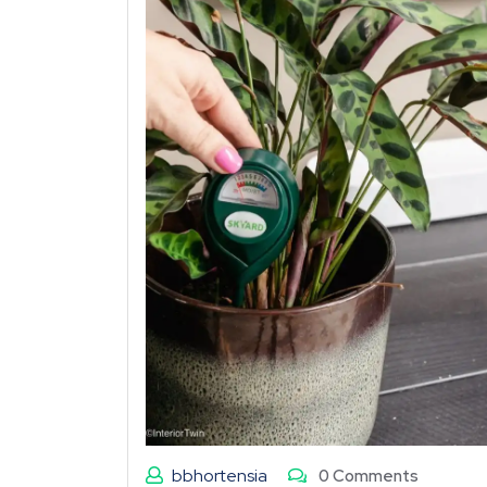
bbhortensia
0 Comments