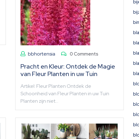
bi
bi
bi
bl
bl
bl
bbhortensia
0 Comments
bl
Pracht en Kleur: Ontdek de Magie
van Fleur Planten in uw Tuin
bl
bl
Artikel: Fleur Planten Ontdek de
Schoonheid van Fleur Planten in uw Tuin
bl
Planten zijn niet…
bl
bl
bl
bl