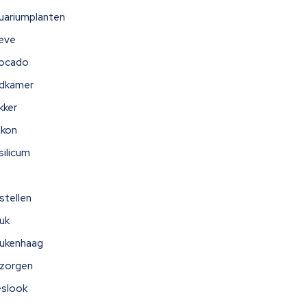
uariumplanten
eve
ocado
dkamer
kker
lkon
silicum
stellen
uk
ukenhaag
zorgen
eslook