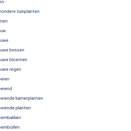
jen
jzondere tuinplanten
nnen
auw
auwe
auwe bessen
auwe bloemen
auwe regen
oeien
oeiend
oeiende kamerplanten
oeiende planten
oembakken
oembollen