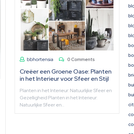
bl
bl
bl
bl
bo
bo
bbhortensia
0 Comments
b
Creëer een Groene Oase: Planten
br
in het Interieur voor Sfeer en Stijl
bu
Planten in het Interieur: Natuurlijke Sfeer en
bu
Gezelligheid Planten in het Interieur:
ci
Natuurlijke Sfeer en…
co
co