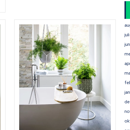
au
ju
ju
me
ap
ma
fe
ja
de
no
ok