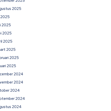
ptember 2025
gustus 2025
li 2025
ni 2025
i 2025
ril 2025
art 2025
bruari 2025
nuari 2025
cember 2024
vember 2024
tober 2024
ptember 2024
gustus 2024