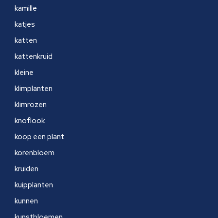
kamille
katjes
katten
kattenkruid
kleine
klimplanten
klimrozen
knoflook
koop een plant
korenbloem
kruiden
kuipplanten
kunnen
kunstbloemen