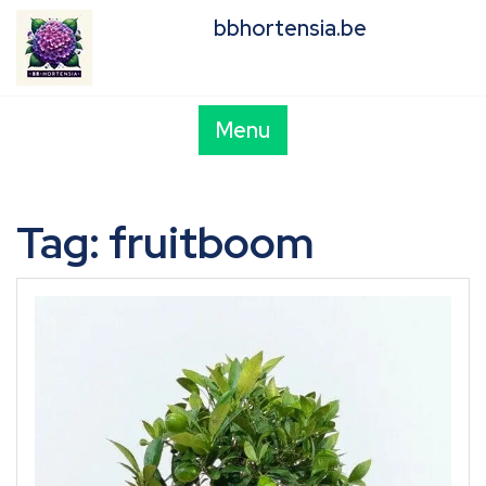
Skip
bbhortensia.be
to
content
Menu
Tag:
fruitboom