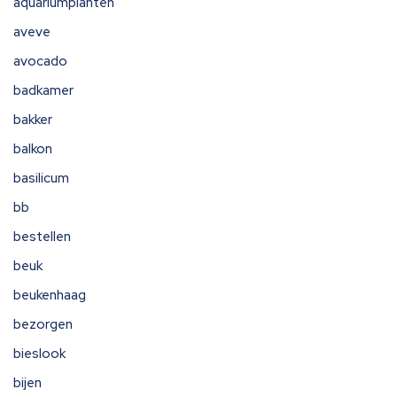
aquariumplanten
aveve
avocado
badkamer
bakker
balkon
basilicum
bb
bestellen
beuk
beukenhaag
bezorgen
bieslook
bijen