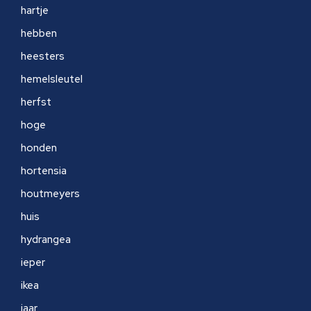
hartje
hebben
heesters
hemelsleutel
herfst
hoge
honden
hortensia
houtmeyers
huis
hydrangea
ieper
ikea
jaar