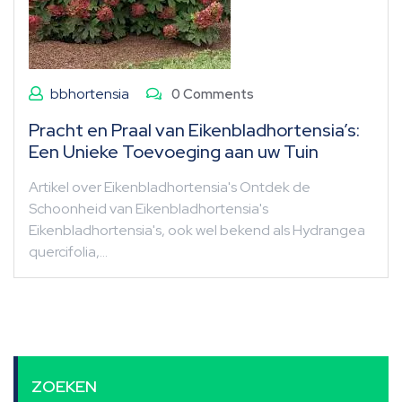
bbhortensia
0 Comments
Pracht en Praal van Eikenbladhortensia’s:
Een Unieke Toevoeging aan uw Tuin
Artikel over Eikenbladhortensia's Ontdek de
Schoonheid van Eikenbladhortensia's
Eikenbladhortensia's, ook wel bekend als Hydrangea
quercifolia,…
ZOEKEN