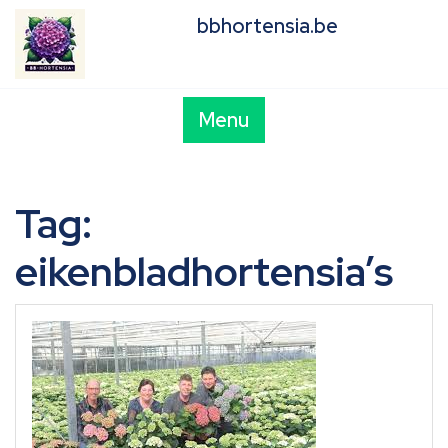
Skip
bbhortensia.be
to
content
Menu
Tag:
eikenbladhortensia’s