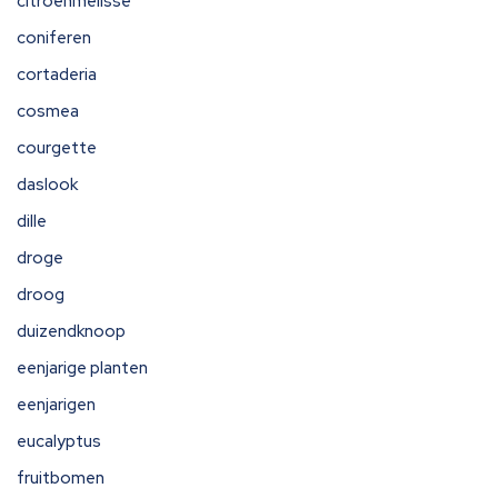
citroenmelisse
coniferen
cortaderia
cosmea
courgette
daslook
dille
droge
droog
duizendknoop
eenjarige planten
eenjarigen
eucalyptus
fruitbomen