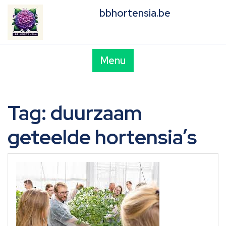
Skip
bbhortensia.be
to
content
Menu
Tag:
duurzaam
geteelde hortensia’s