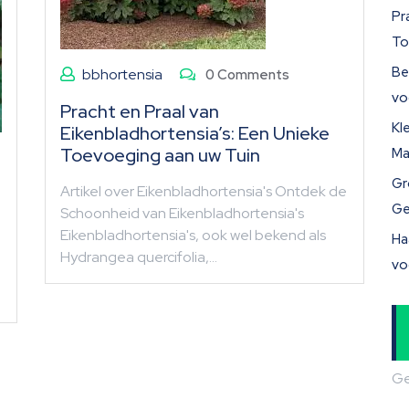
Pr
To
Be
bbhortensia
0 Comments
vo
Pracht en Praal van
Kl
Eikenbladhortensia’s: Een Unieke
Toevoeging aan uw Tuin
Ma
Gr
Artikel over Eikenbladhortensia's Ontdek de
Ge
Schoonheid van Eikenbladhortensia's
Eikenbladhortensia's, ook wel bekend als
Ha
Hydrangea quercifolia,…
vo
Ge