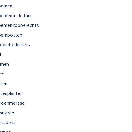
oemen
oemen in de tuin
oemen robberechts
oempotten
dembedekkers
l
omen
ico
iten
itenplanten
troenmelisse
niferen
rtaderia