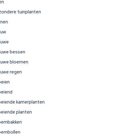
jen
jzondere tuinplanten
nnen
auw
auwe
auwe bessen
auwe bloemen
auwe regen
oeien
oeiend
oeiende kamerplanten
oeiende planten
oembakken
oembollen