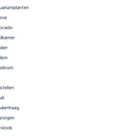
uariumplanten
eve
ocado
dkamer
kker
lkon
silicum
stellen
uk
ukenhaag
zorgen
eslook