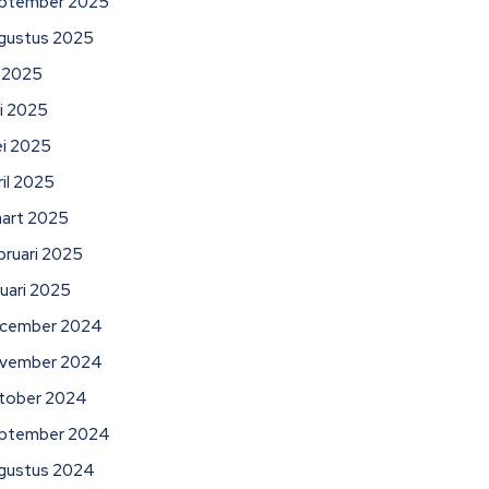
ptember 2025
gustus 2025
li 2025
ni 2025
i 2025
ril 2025
art 2025
bruari 2025
nuari 2025
cember 2024
vember 2024
tober 2024
ptember 2024
gustus 2024