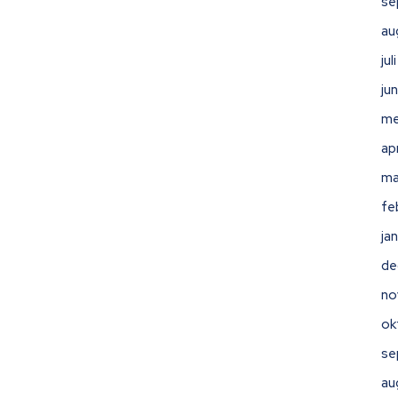
se
au
ju
ju
me
ap
ma
fe
ja
de
no
ok
se
au