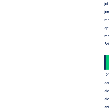
ju
ju
me
ap
ma
fe
12
aa
ald
al
ani