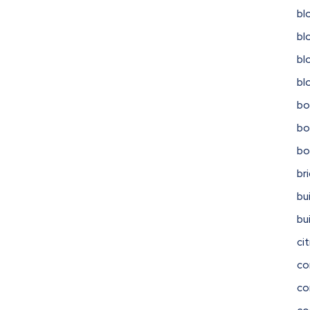
bl
bl
bl
bl
bo
bo
b
br
bu
bu
ci
co
co