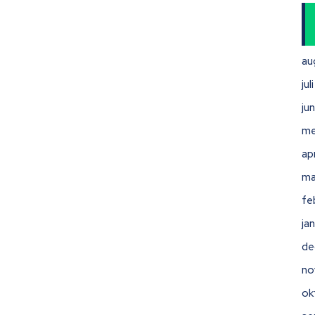
au
ju
ju
me
ap
ma
fe
ja
de
no
ok