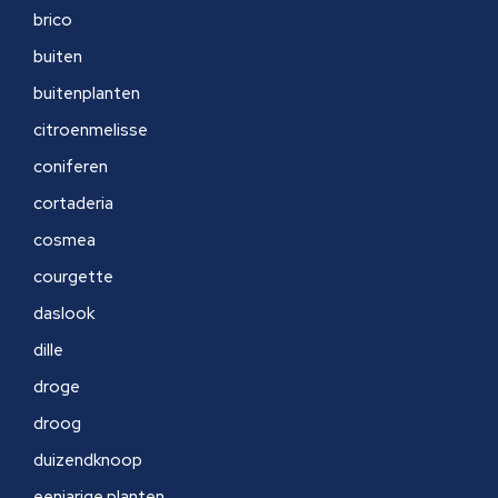
brico
buiten
buitenplanten
citroenmelisse
coniferen
cortaderia
cosmea
courgette
daslook
dille
droge
droog
duizendknoop
eenjarige planten