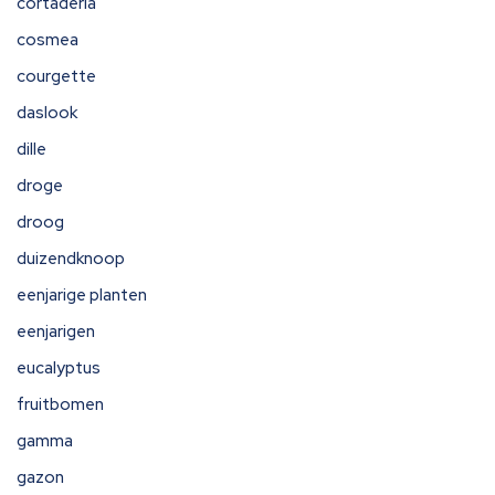
cortaderia
cosmea
courgette
daslook
dille
droge
droog
duizendknoop
eenjarige planten
eenjarigen
eucalyptus
fruitbomen
gamma
gazon