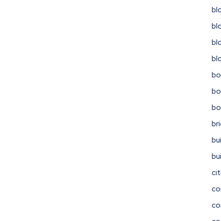
bl
bl
bl
bl
bo
bo
b
br
bu
bu
ci
co
co