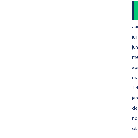
au
ju
ju
me
ap
ma
fe
ja
de
no
ok