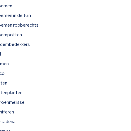
oemen
oemen in de tuin
oemen robberechts
oempotten
dembedekkers
l
omen
ico
iten
itenplanten
troenmelisse
niferen
rtaderia