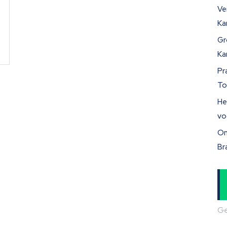
Ve
Ka
Gr
Ka
Pr
To
He
vo
On
Br
Ge