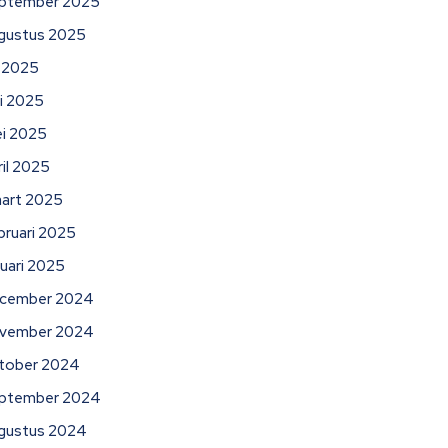
ptember 2025
gustus 2025
li 2025
ni 2025
i 2025
ril 2025
art 2025
bruari 2025
nuari 2025
cember 2024
vember 2024
tober 2024
ptember 2024
gustus 2024