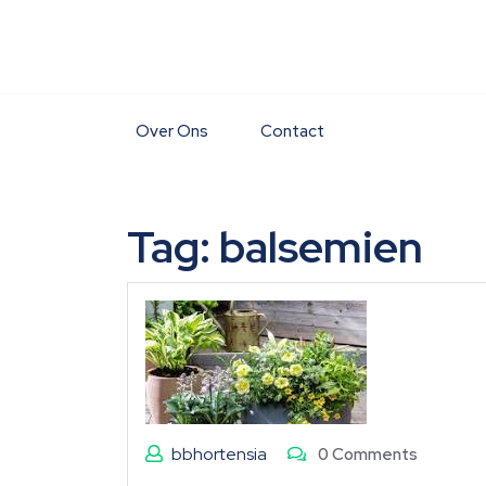
Skip
to
content
Over Ons
Contact
Tag:
balsemien
bbhortensia
0 Comments