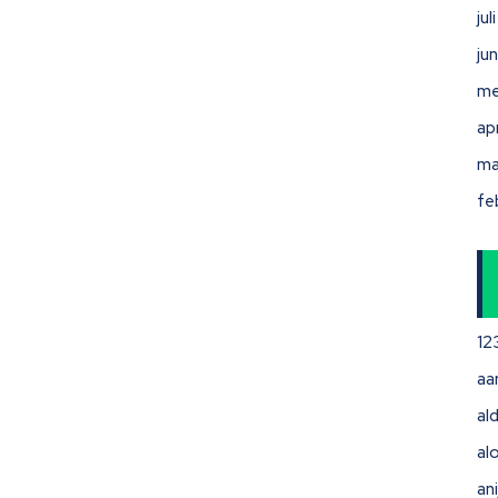
ju
ju
me
ap
ma
fe
12
aa
ald
al
ani