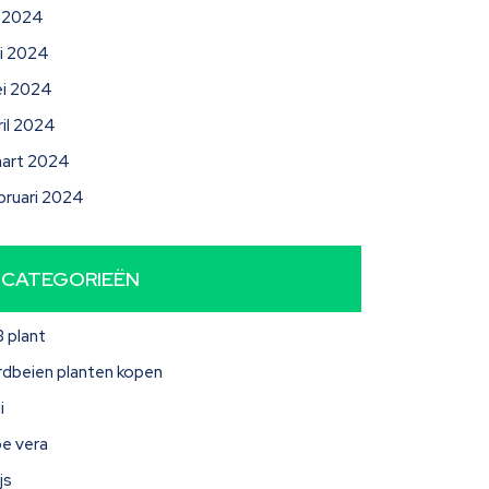
li 2024
ni 2024
i 2024
ril 2024
art 2024
bruari 2024
CATEGORIEËN
3 plant
rdbeien planten kopen
i
oe vera
js