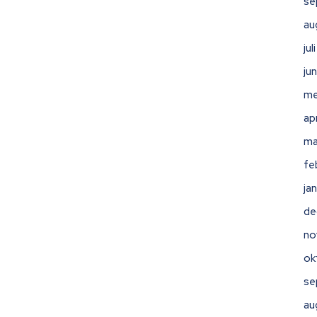
se
au
ju
ju
me
ap
ma
fe
ja
de
no
ok
se
au