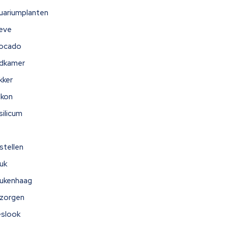
uariumplanten
eve
ocado
dkamer
kker
lkon
silicum
stellen
uk
ukenhaag
zorgen
eslook