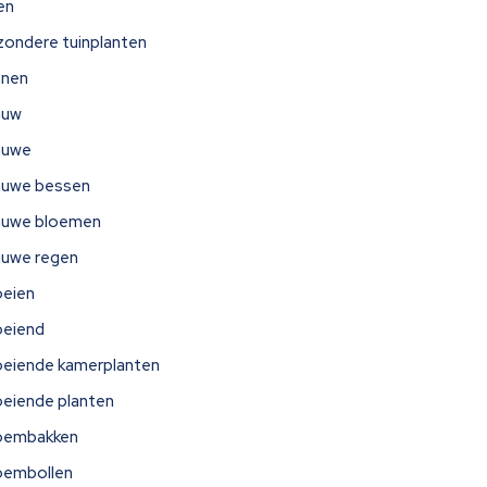
jen
jzondere tuinplanten
nnen
auw
auwe
auwe bessen
auwe bloemen
auwe regen
oeien
oeiend
oeiende kamerplanten
oeiende planten
oembakken
oembollen