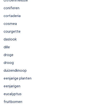
citroenmelisse
coniferen
cortaderia
cosmea
courgette
daslook
dille
droge
droog
duizendknoop
eenjarige planten
eenjarigen
eucalyptus
fruitbomen