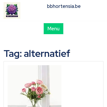
Skip
bbhortensia.be
to
content
Menu
Tag:
alternatief