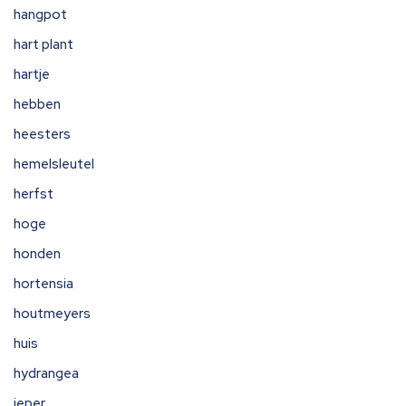
hangpot
hart plant
hartje
hebben
heesters
hemelsleutel
herfst
hoge
honden
hortensia
houtmeyers
huis
hydrangea
ieper