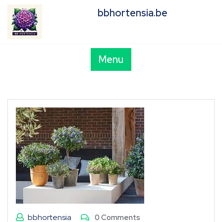
Skip
bbhortensia.be
to
content
Menu
bbhortensia
0 Comments