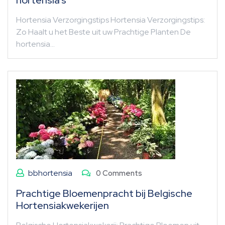
hortensia’s
Hortensia Verzorgingstips Hortensia Verzorgingstips:
Zo Haalt u het Beste uit uw Prachtige Planten De
hortensia…
bbhortensia
0 Comments
Prachtige Bloemenpracht bij Belgische
Hortensiakwekerijen