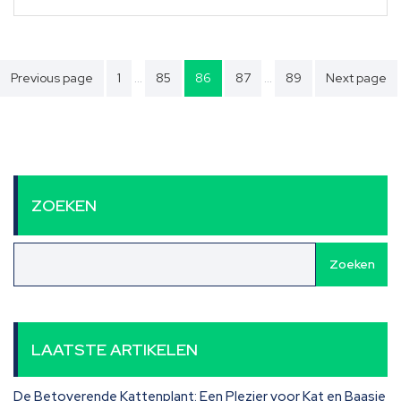
Berichten
…
…
Previous page
1
85
86
87
89
Next page
paginering
ZOEKEN
Zoeken
LAATSTE ARTIKELEN
De Betoverende Kattenplant: Een Plezier voor Kat en Baasje